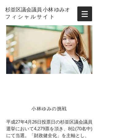
杉並区議会議員 小林 ゆみ
オ
フィシャルサイト
活動報告
Yumi Kobayashi
OFFICIAL SITE
​小林ゆみの挑戦
平成27年4月26日投票日の杉並区議会議員
選挙において4,279票を頂き、8位(70名中)
にて当選。「財政健全化」を主軸とし、