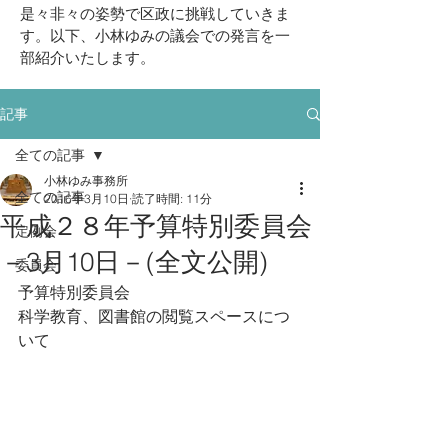
挑戦していきま
是々非々の姿勢で区政に
す。以下、小林ゆみの議会での発言を一
部紹介いたします。
記事
全ての記事
小林ゆみ事務所
全ての記事
2016年3月10日
読了時間: 11分
平成２８年予算特別委員会
定例会
－3月10日－(全文公開)
委員会
予算特別委員会
科学教育、図書館の閲覧スペースにつ
いて