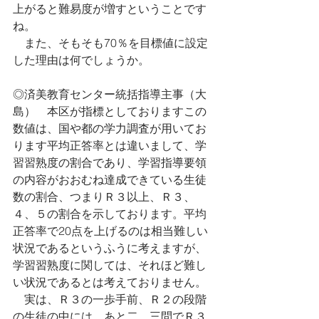
上がると難易度が増すということです
ね。
　また、そもそも70％を目標値に設定
した理由は何でしょうか。
◎済美教育センター統括指導主事（大
島）　本区が指標としておりますこの
数値は、国や都の学力調査が用いてお
ります平均正答率とは違いまして、学
習習熟度の割合であり、学習指導要領
の内容がおおむね達成できている生徒
数の割合、つまりＲ３以上、Ｒ３、
４、５の割合を示しております。平均
正答率で20点を上げるのは相当難しい
状況であるというふうに考えますが、
学習習熟度に関しては、それほど難し
い状況であるとは考えておりません。
　実は、Ｒ３の一歩手前、Ｒ２の段階
の生徒の中には、あと二、三問でＲ３