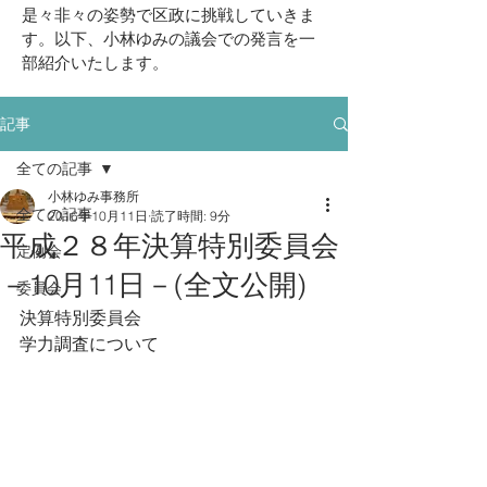
挑戦していきま
是々非々の姿勢で区政に
す。以下、小林ゆみの議会での発言を一
部紹介いたします。
記事
全ての記事
小林ゆみ事務所
全ての記事
2016年10月11日
読了時間: 9分
平成２８年決算特別委員会
定例会
－10月11日－(全文公開)
委員会
決算特別委員会
学力調査について