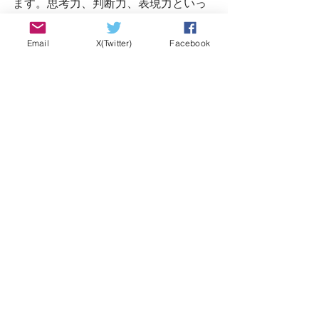
ます。思考力、判断力、表現力といっ
た汎用的認知スキルを伸ばすために
は、従来の、チョーク・アンド・トー
Email
X(Twitter)
Facebook
クと我々は呼んでいますが、チョーク
と話すということで授業をしている、
この一斉授業から脱却していく必要が
ございます。
　授業の基本的な展開は、まず知識や
技能を学び、それを活用しながら、多
様な他者と協働し、課題の解決に向け
て粘り強く思考し、確かな習得や新た
な知への更新を図るといった流れとな
ると考えております。理科でいえば問
題解決的な学習、英語でいえば、先ほ
ど申し上げたコミュニケーション活動
がその具体として挙げられますが、大
切なのは、型にはめるのでなく、自分
事の問題解決になっているか、子供た
ち自身がアクティブラーナーになって