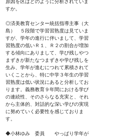
原因を区はどのように分析されていま
すか。
◎済美教育センター統括指導主事（大
島）　５段階で学習習熟度は見ていま
すが、学年の進行に伴いまして、学習
習熟度の低いＲ１、Ｒ２の割合が増加
する傾向にありまして、学び残しやつ
まずきが新たなつまずきや学び残しを
生み、学年が進むにつれて累積されて
いくことから、特に中学３年生の学習
習熟度は低い状況にあると分析してお
ります。義務教育９年間における学び
の連続性、そのさらなる充実と、それ
から主体的、対話的な深い学びの実現
に努めていく必要性を感じておりま
す。
◆小林ゆみ　委員　　やっぱり学年が