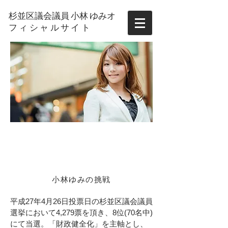
杉並区議会議員 小林 ゆみ
オ
フィシャルサイト
活動報告
Yumi Kobayashi
OFFICIAL SITE
​小林ゆみの挑戦
平成27年4月26日投票日の杉並区議会議員
選挙において4,279票を頂き、8位(70名中)
にて当選。「財政健全化」を主軸とし、