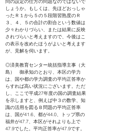
問の設定の仕方の問題なのではないで
しょうか。もしくは、先ほどおっしゃ
ったＲ１から５の５段階習熟度のＲ
３、４、５の合計の割合という数値は
少々わかりづらい、または結果に反映
されづらいと考えますので、今後はこ
の表示を改めたほうがよいと考えます
が、見解を伺います。
◎済美教育センター統括指導主事（大
島）　御承知のとおり、本区の学力
は、国や都の学力調査の平均正答率か
らすれば高い状況にございます。ただ
し、ここで平成27年度の国の調査結果
を示しますと、例えば中３の数学、知
識の活用を図るＢ問題の平均正答率
は、国が41.6、都が44.0、トップ県の
福井が47.7、本区がそれよりも上で
47.9でした。平均正答率が47.9です。