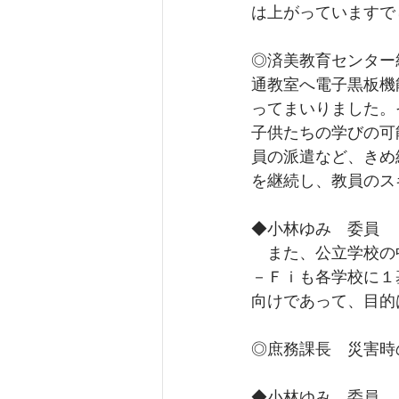
は上がっていますで
◎済美教育センター
通教室へ電子黒板機
ってまいりました。
子供たちの学びの可
員の派遣など、きめ
を継続し、教員のス
◆小林ゆみ　委員　
　また、公立学校の
－Ｆｉも各学校に１
向けであって、目的
◎庶務課長　災害時
◆小林ゆみ　委員　