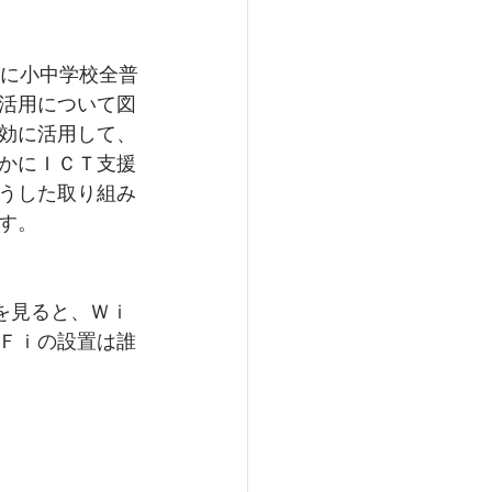
度に小中学校全普
活用について図
効に活用して、
かにＩＣＴ支援
うした取り組み
す。
を見ると、Ｗｉ
Ｆｉの設置は誰