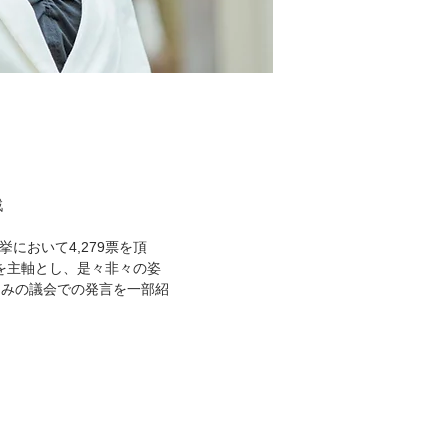
戦
挙において4,279票を頂
」を主軸とし、是々非々の姿
ゆみの議会での発言を一部紹