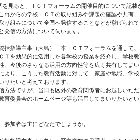
6番を見ると、ＩＣＴフォーラムの開催目的について記載
これからの学校ＩＣＴの取り組みや課題の確認や共有、
取り組みについて全国へ発信することなどが挙げられて
と発信の方法について伺います。
統括指導主事（大島）　本ＩＣＴフォーラムを通して、
ＣＴを効果的に活用した各学校の授業を紹介し、学校教
性、今後のさらなる活用の方向性等を広く共有してまい
により、こうした教育活動に対して、家庭や地域、学校
いりたいと考えております。
信方法ですが、当日も区外の教育関係者にお越しいただ
教育委員会のホームページ等も活用してまいりたいとい
　参加者は主にどなたでしょうか。