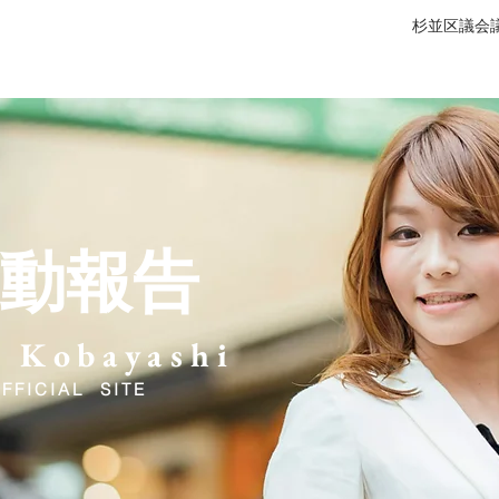
杉並区議会議
ィール
政策 / Vision
広報動画ライブラリ
メディア
動報告
 Kobayashi
FFICIAL SITE