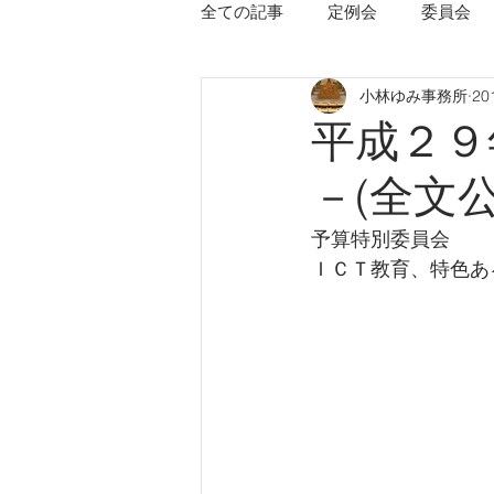
全ての記事
定例会
委員会
小林ゆみ事務所
20
平成２９
－(全文公
予算特別委員会
ＩＣＴ教育、特色あ