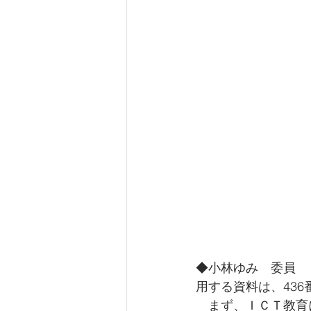
◆小林ゆみ　委員　
用する資料は、436番
　まず、ＩＣＴ教育