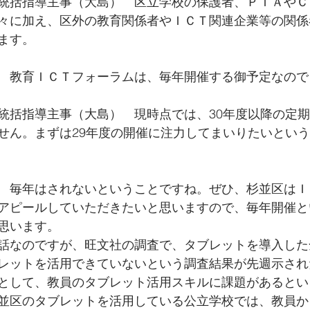
統括指導主事（大島）　区立学校の保護者、ＰＴＡやＣ
々に加え、区外の教育関係者やＩＣＴ関連企業等の関係
ます。
　教育ＩＣＴフォーラムは、毎年開催する御予定なので
統括指導主事（大島）　現時点では、30年度以降の定
せん。まずは29年度の開催に注力してまいりたいとい
　毎年はされないということですね。ぜひ、杉並区はＩ
アピールしていただきたいと思いますので、毎年開催と
思います。
話なのですが、旺文社の調査で、タブレットを導入した
レットを活用できていないという調査結果が先週示され
として、教員のタブレット活用スキルに課題があるとい
並区のタブレットを活用している公立学校では、教員か