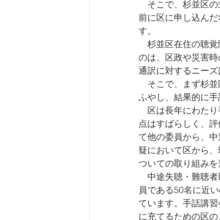
　そこで、杉並区の
前に区に申し込んだ
す。
　杉並区在住の聴覚
のは、区政や災害時
通訳に対するニーズ
　そこで、まず杉並
ふやし、結果的に手
　区は長年にわたり
点はすばらしく、評
て他の委員から、中
疑において区から、
ついての取り組みを
　中途失聴・難聴者
員である50名に近
ています。手話講習
に充てるための区の