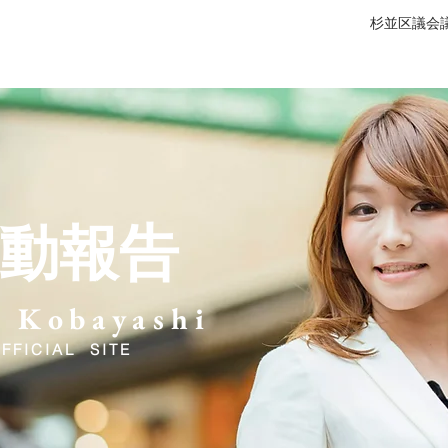
杉並区議会議
ィール
政策 / Vision
広報動画ライブラリ
メディア
動報告
 Kobayashi
FFICIAL SITE