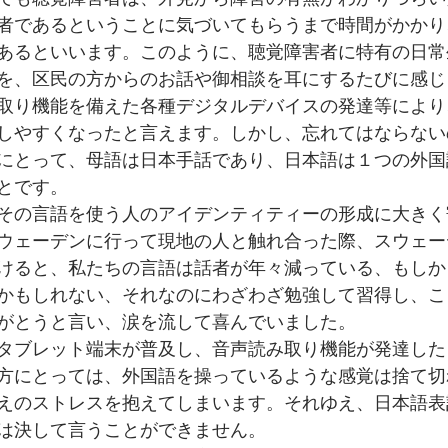
者であるということに気づいてもらうまで時間がかかり
あるといいます。このように、聴覚障害者に特有の日常
を、区民の方からのお話や御相談を耳にするたびに感じ
取り機能を備えた各種デジタルデバイスの発達等により
しやすくなったと言えます。しかし、忘れてはならない
にとって、母語は日本手話であり、日本語は１つの外国
とです。
その言語を使う人のアイデンティティーの形成に大きく
ウェーデンに行って現地の人と触れ合った際、スウェー
けると、私たちの言語は話者が年々減っている、もしか
かもしれない、それなのにわざわざ勉強して習得し、こ
がとうと言い、涙を流して喜んでいました。
タブレット端末が普及し、音声読み取り機能が発達した
方にとっては、外国語を操っているような感覚は捨て切
えのストレスを抱えてしまいます。それゆえ、日本語表
は決して言うことができません。