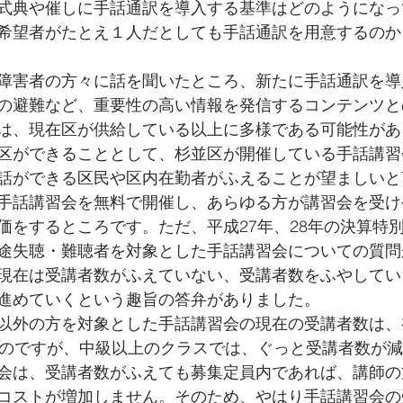
式典や催しに手話通訳を導入する基準はどのようになっ
希望者がたとえ１人だとしても手話通訳を用意するのか
障害者の方々に話を聞いたところ、新たに手話通訳を導
の避難など、重要性の高い情報を発信するコンテンツと
は、現在区が供給している以上に多様である可能性があ
区ができることとして、杉並区が開催している手話講習
話ができる区民や区内在勤者がふえることが望ましいと
手話講習会を無料で開催し、あらゆる方が講習会を受け
価をするところです。ただ、平成27年、28年の決算特
途失聴・難聴者を対象とした手話講習会についての質問
現在は受講者数がふえていない、受講者数をふやしてい
進めていくという趣旨の答弁がありました。
以外の方を対象とした手話講習会の現在の受講者数は、
いのですが、中級以上のクラスでは、ぐっと受講者数が
会は、受講者数がふえても募集定員内であれば、講師の
コストが増加しません。そのため、やはり手話講習会の