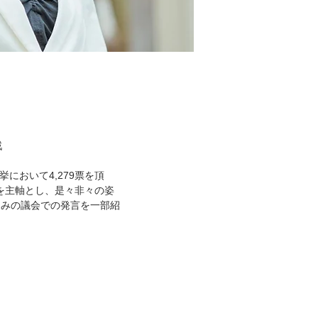
戦
挙において4,279票を頂
」を主軸とし、是々非々の姿
ゆみの議会での発言を一部紹