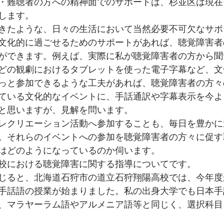
・難聴者の方への精神面でのサポートは、杉並区は現在
します。
きたような、日々の生活において当然必要不可欠なサポ
文化的に過ごせるためのサポートがあれば、聴覚障害者
ができます。例えば、実際に私が聴覚障害者の方から聞
どの観劇におけるタブレットを使った電子字幕など、文
っと参加できるような工夫があれば、聴覚障害者の方々
ている文化的なイベントに、手話通訳や字幕表示を今よ
と思いますが、見解を問います。
レクリエーション活動へ参加することも、毎日を豊かに
。それらのイベントへの参加を聴覚障害者の方々に促す
はどのようになっているのか伺います。
校における聴覚障害に関する指導についてです。
じると、北海道石狩市の道立石狩翔陽高校では、今年度
手話語の授業が始まりました。私の出身大学でも日本手
、マラヤーラム語やアルメニア語等と同じく、選択科目