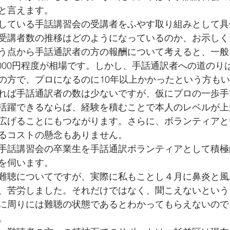
と言えます。
している手話講習会の受講者をふやす取り組みとして具
受講者数の推移はどのようになっているのか、お示しく
う点から手話通訳者の方の報酬について考えると、一般
,000円程度が相場です。しかし、手話通訳者への道のり
の方で、プロになるのに10年以上かかったという方も
れば手話通訳者の数は少ないですが、仮にプロの一歩手
活躍できるならば、経験を積むことで本人のレベルが上
広げることにもつながります。さらに、ボランティアと
るコストの懸念もありません。
手話講習会の卒業生を手話通訳ボランティアとして積極
を伺います。
難聴についてですが、実際に私もことし４月に鼻炎と風
、苦労しました。それだけではなく、聞こえないという
に周りには難聴の状態であるとわかってもらえないので
。