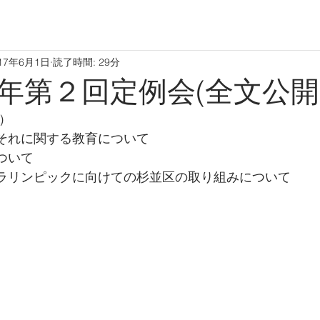
17年6月1日
読了時間: 29分
年第２回定例会(全文公開
）
それに関する教育について 
ついて 
パラリンピックに向けての杉並区の取り組みについて