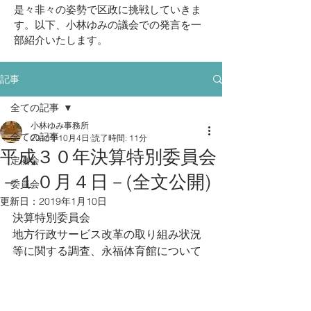
挑戦していきま
是々非々の姿勢で区政に
す。以下、小林ゆみの議会での発言を一
部紹介いたします。
記事
全ての記事
小林ゆみ事務所
全ての記事
2018年10月4日
読了時間: 11分
平成３０年決算特別委員会
定例会
－１０月４日－(全文公開)
委員会
更新日：
2019年1月10日
決算特別委員会
地方行政サービス改革の取り組み状況
等に関する調査、永福体育館について