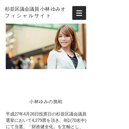
杉並区議会議員 小林 ゆみ
オ
フィシャルサイト
活動報告
Yumi Kobayashi
OFFICIAL SITE
​小林ゆみの挑戦
平成27年4月26日投票日の杉並区議会議員
選挙において4,279票を頂き、8位(70名中)
にて当選。「財政健全化」を主軸とし、